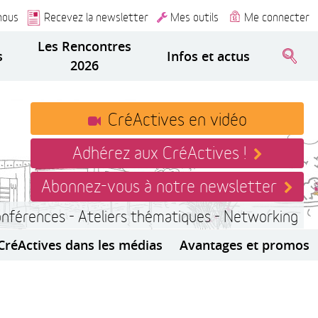
nous
Recevez la newsletter
Mes outils
Me connecter
Les Rencontres
s
Infos et actus
2026
CréActives en vidéo
Adhérez aux CréActives !
Abonnez-vous à notre newsletter
onférences - Ateliers thématiques - Networking
CréActives dans les médias
Avantages et promos