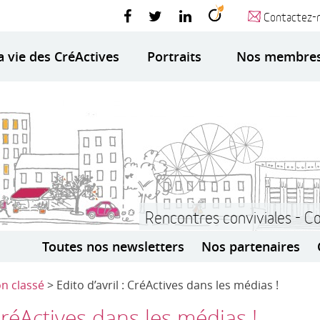
Contactez-
a vie des CréActives
Portraits
Nos membre
Rencontres conviviales - C
Toutes nos newsletters
Nos partenaires
n classé
> Edito d’avril : CréActives dans les médias !
 CréActives dans les médias !