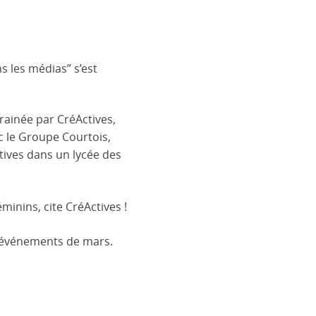
s les médias” s’est
rainée par CréActives,
c le Groupe Courtois,
tives dans un lycée des
éminins, cite CréActives !
es événements de mars.