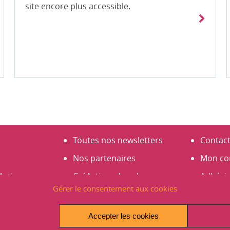
site encore plus accessible.
Toutes nos newsletters
Contac
Nos partenaires
Mon co
Actives
CréActives dans les
Adhési
Gérer le consentement aux cookies
médias
S’abonn
s
Espace presse
Créer 
Accepter les cookies