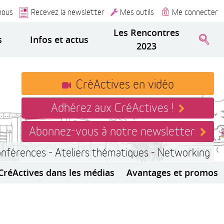
nous
Recevez la newsletter
Mes outils
Me connecter
Les Rencontres
s
Infos et actus
2023
CréActives en vidéo
Adhérez aux CréActives !
Abonnez-vous à notre newsletter
onférences - Ateliers thématiques - Networking
CréActives dans les médias
Avantages et promos