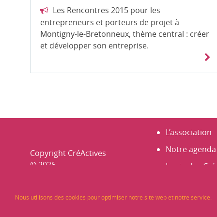
Les Rencontres 2015 pour les
entrepreneurs et porteurs de projet à
Montigny-le-Bretonneux, thème central : créer
et développer son entreprise.
L’association
Notre agenda
Copyright CréActives
© 2026
La vie des Cré
Portraits
Nous utilisons des cookies pour optimiser notre site web et notre service.
Nos membre