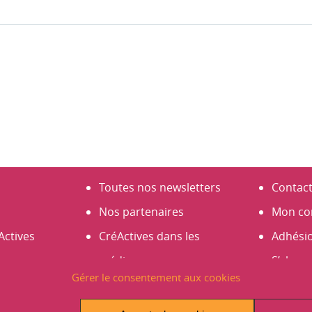
Toutes nos newsletters
Contac
Nos partenaires
Mon co
Actives
CréActives dans les
Adhési
médias
S’abonn
Gérer le consentement aux cookies
s
Espace presse
Créer 
es 2026
Infos et actus