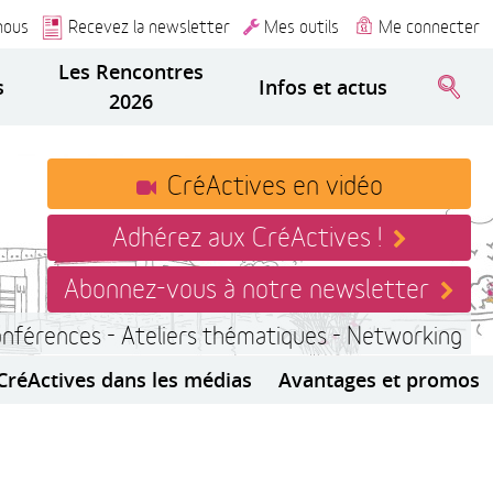
nous
Recevez la newsletter
Mes outils
Me connecter
Les Rencontres
s
Infos et actus
2026
CréActives en vidéo
Adhérez aux CréActives !
Abonnez-vous à notre newsletter
onférences - Ateliers thématiques - Networking
CréActives dans les médias
Avantages et promos