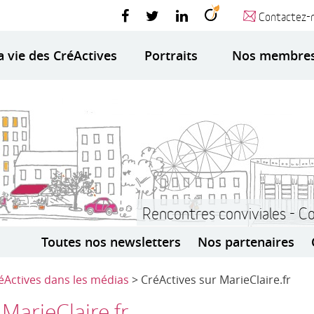
Contactez-
a vie des CréActives
Portraits
Nos membre
Rencontres conviviales - C
Toutes nos newsletters
Nos partenaires
éActives dans les médias
> CréActives sur MarieClaire.fr
 MarieClaire.fr