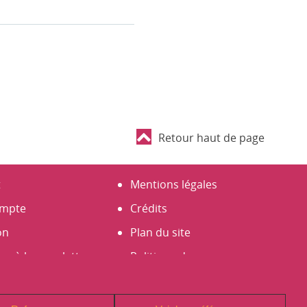
Retour haut de page
t
Mentions légales
mpte
Crédits
on
Plan du site
er à la newsletter
Politique de
un compte
Confidentialité (RGPD)
Signaler un problème sur