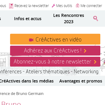
nous
Recevez la newsletter
Mes outils
Me connecter
Les Rencontres
s
Infos et actus
2023
CréActives en vidéo
Adhérez aux CréActives !
Abonnez-vous à notre newsletter
onférences - Ateliers thématiques - Networking
CréActives dans les médias
Avantages et promos
férence de Bruno Germain
e Bruno