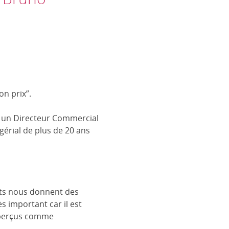
n prix”.
I un Directeur Commercial
érial de plus de 20 ans
ants nous donnent des
ès important car il est
t perçus comme