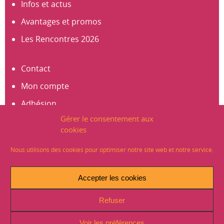
Infos et actus
Avantages et promos
Les Rencontres 2026
Contact
Mon compte
Adhésion
Gérer le consentement aux
S’abonner à la newsletter
cookies
Créer un compte
Nous utilisons des cookies pour optimiser notre site web et notre service.
Mentions légales
Accepter les cookies
Crédits
Refuser
Plan du site
Politique de Confidentialité (RGPD)
Voir les préférences