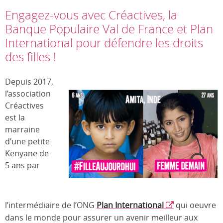
Engagez-vous avec Créactives, la
Banque Populaire Val de France et Plan
International pour défendre les droits
des filles !
Depuis 2017,
l’association
Créactives
est la
marraine
d’une petite
Kenyane de
5 ans par
l’intermédiaire de l’ONG
Plan International
qui oeuvre
dans le monde pour assurer un avenir meilleur aux