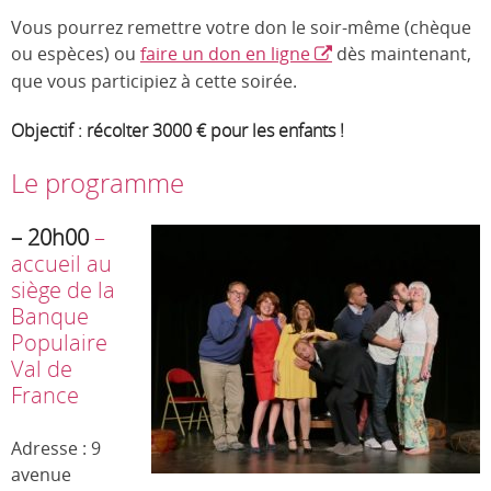
Vous pourrez remettre votre don le soir-même (chèque
ou espèces) ou
faire un don en ligne
dès maintenant,
que vous participiez à cette soirée.
Objectif : récolter 3000 € pour les enfants !
Le programme
– 20h00
–
accueil au
siège de la
Banque
Populaire
Val de
France
Adresse : 9
avenue