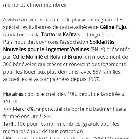
membres et non-membres.
A votre arrivée, vous aurez le plaisir de déguster les
spécialités italiennes de notre adhérente
Céline Pujo
,
fondatrice de la
Trattoria Kal’ita
sur Coignières.
Puis nous découvrirons l’association
Solidarités
Nouvelles pour le Logement Yvelines
(SNLY) présentée
par
Odile Molinié
et
Roland Bruno
, un mouvement de
300 bénévoles qui créent et rénovent des logements
pour les louer aux plus démunis, avec 537 familles
accueillies et accompagnées depuis 1997.
Horaires
: pot d’accueil dès 19h, début de la soirée à
19h30.
>>> Merci d’être ponctuel : la porte du bâtiment sera
fermée ensuite ! <<<
Tarif
: 10€ pour les non-membres, gratuit pour les
membres à jour de leur cotisation
Lieu
: Promopole (12 avenue des Prés 78180 Montigny-