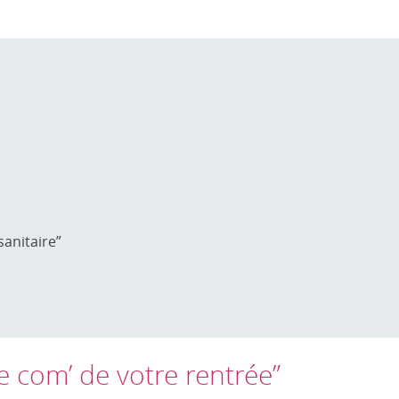
sanitaire”
e com’ de votre rentrée”