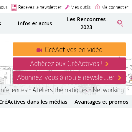
nous
Recevez la newsletter
Mes outils
Me connecter
Les Rencontres
s
Infos et actus
2023
CréActives en vidéo
Adhérez aux CréActives !
Abonnez-vous à notre newsletter
onférences - Ateliers thématiques - Networking
CréActives dans les médias
Avantages et promos