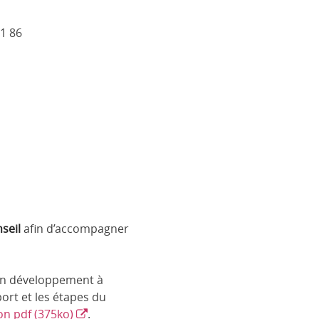
71 86
seil
afin d’accompagner
t un développement à
port et les étapes du
ion pdf (375ko)
.