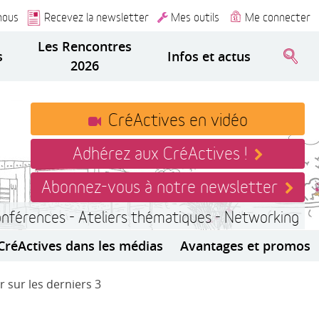
nous
Recevez la newsletter
Mes outils
Me connecter
Les Rencontres
s
Infos et actus
2026
CréActives en vidéo
Adhérez aux CréActives !
Abonnez-vous à notre newsletter
onférences - Ateliers thématiques - Networking
CréActives dans les médias
Avantages et promos
r sur les derniers 3