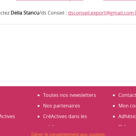
actez
Delia Stancu
/ds Conseil :
dsconseil.export@gmail.com
Toutes nos newsletters
Contac
Nos partenaires
Mon co
Actives
CréActives dans les
Adhési
médias
S’abonn
Gérer le consentement aux cookies