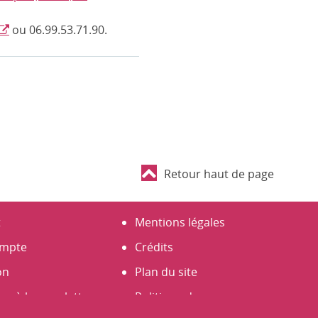
ou 06.99.53.71.90.
Retour haut de page
t
Mentions légales
mpte
Crédits
on
Plan du site
er à la newsletter
Politique de