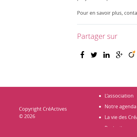
Pour en savoir plus, cont
Partager sur
L’association
Notre agenda
Copyright CréActives
© 2026
La vie des Cré
Portraits