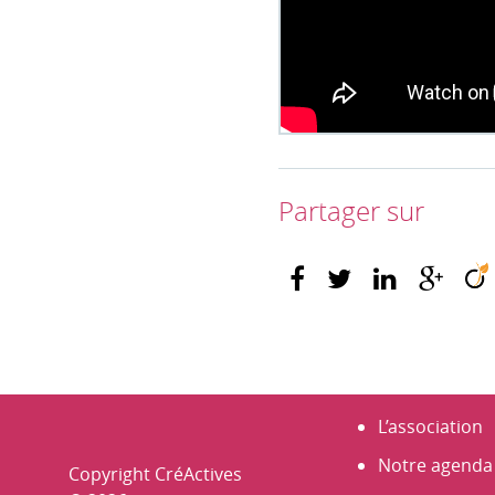
Partager sur
L’association
Notre agenda
Copyright CréActives