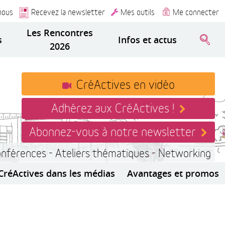
nous
Recevez la newsletter
Mes outils
Me connecter
Les Rencontres
s
Infos et actus
2026
CréActives en vidéo
Adhérez aux CréActives !
Abonnez-vous à notre newsletter
onférences - Ateliers thématiques - Networking
CréActives dans les médias
Avantages et promos