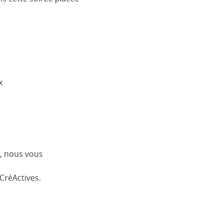
x
s, nous vous
CréActives.