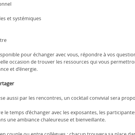
onnel
ales et systémiques
tre
ponible pour échanger avec vous, répondre à vos questions
belle occasion de trouver les ressources qui vous permettron
ance et d’énergie.
rtager
se aussi par les rencontres, un cocktail convivial sera propo
e le temps d’échanger avec les exposantes, les participant
dans une ambiance chaleureuse et bienveillante.
 en couple ou entre collègues : chacun trouvera sa place da