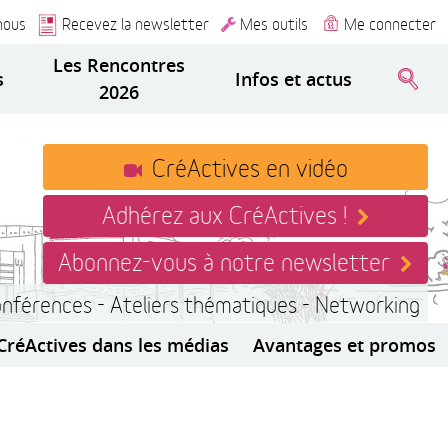
nous
Recevez la newsletter
Mes outils
Me connecter
Les Rencontres
s
Infos et actus
2026
CréActives en vidéo
Adhérez aux CréActives !
Abonnez-vous à notre newsletter
onférences - Ateliers thématiques - Networking
CréActives dans les médias
Avantages et promos