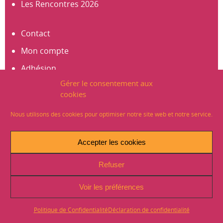
Les Rencontres 2026
Contact
Mon compte
Adhésion
Gérer le consentement aux
S’abonner à la newsletter
cookies
Créer un compte
Nous utilisons des cookies pour optimiser notre site web et notre service.
Mentions légales
Accepter les cookies
Crédits
Refuser
Plan du site
Politique de Confidentialité (RGPD)
Voir les préférences
Signaler un problème sur le site
Politique de Confidentialité
Déclaration de confidentialité