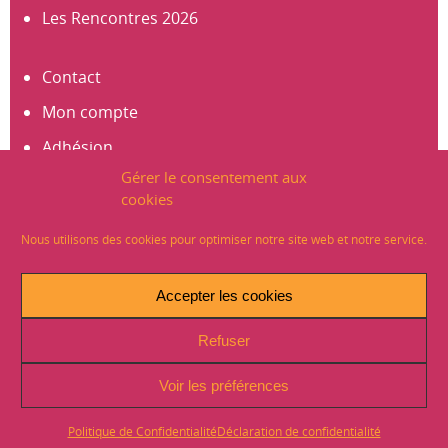
Les Rencontres 2026
Contact
Mon compte
Adhésion
Gérer le consentement aux
S’abonner à la newsletter
cookies
Créer un compte
Nous utilisons des cookies pour optimiser notre site web et notre service.
Mentions légales
Accepter les cookies
Crédits
Refuser
Plan du site
Politique de Confidentialité (RGPD)
Voir les préférences
Signaler un problème sur le site
Politique de Confidentialité
Déclaration de confidentialité