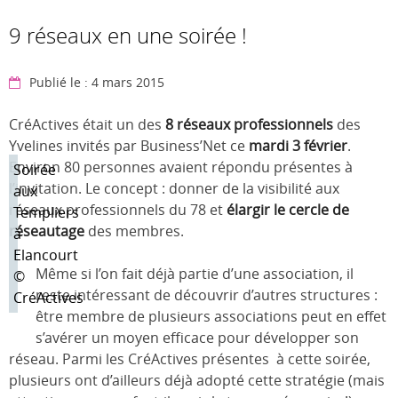
9 réseaux en une soirée !
Publié le : 4 mars 2015
CréActives était un des
8 réseaux professionnels
des
Yvelines invités par Business’Net ce
mardi 3 février
.
Environ 80 personnes avaient répondu présentes à
Soirée
l’invitation. Le concept : donner de la visibilité aux
aux
réseaux professionnels du 78 et
élargir le cercle de
Templiers
réseautage
des membres.
à
Elancourt
Même si l’on fait déjà partie d’une association, il
©
reste intéressant de découvrir d’autres structures :
CréActives
être membre de plusieurs associations peut en effet
s’avérer un moyen efficace pour développer son
réseau. Parmi les CréActives présentes à cette soirée,
plusieurs ont d’ailleurs déjà adopté cette stratégie (mais