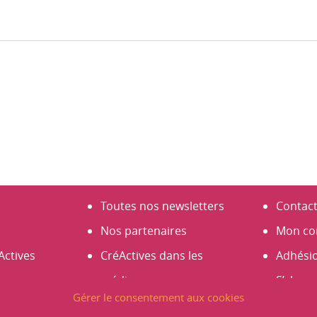
Toutes nos newsletters
Contac
Nos partenaires
Mon co
Actives
CréActives dans les
Adhési
médias
S’abonn
Gérer le consentement aux cookies
s
Espace presse
Créer 