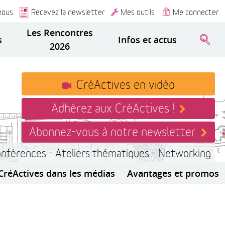
nous
Recevez la newsletter
Mes outils
Me connecter
Les Rencontres
s
Infos et actus
2026
CréActives en vidéo
Adhérez aux CréActives !
Abonnez-vous à notre newsletter
onférences - Ateliers thématiques - Networking
CréActives dans les médias
Avantages et promos