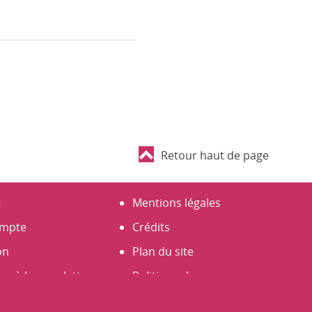
Retour haut de page
t
Mentions légales
mpte
Crédits
on
Plan du site
er à la newsletter
Politique de
un compte
Confidentialité (RGPD)