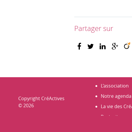
Partager sur
L’association
Notre agenda
Copyright CréActives
© 2026
La vie des Cré
Portraits
Nos membre