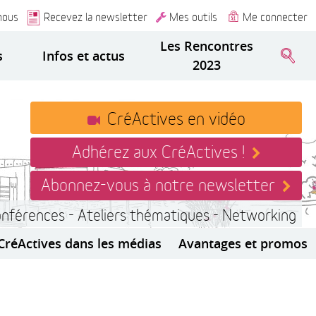
nous
Recevez la newsletter
Mes outils
Me connecter
Les Rencontres
s
Infos et actus
2023
CréActives en vidéo
Adhérez aux CréActives !
Abonnez-vous à notre newsletter
onférences - Ateliers thématiques - Networking
CréActives dans les médias
Avantages et promos