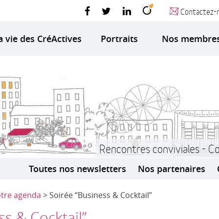
Contactez-
a vie des CréActives
Portraits
Nos membre
Rencontres conviviales - C
Toutes nos newsletters
Nos partenaires
tre agenda
> Soirée “Business & Cocktail”
ss & Cocktail”