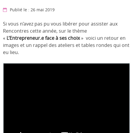
Publié le : 26 mai 2019
Si vous n’avez pas pu vous libérer pour assister aux
Rencontres cette année, sur le thème
«
L’Entrepreneur.e face à ses choix
»
voici un retour en
images et un rappel des ateliers et tables rondes qui ont
eu lieu.