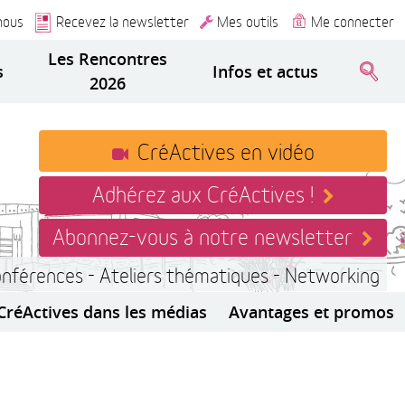
nous
Recevez la newsletter
Mes outils
Me connecter
Les Rencontres
s
Infos et actus
2026
CréActives en vidéo
Adhérez aux CréActives !
Abonnez-vous à notre newsletter
onférences - Ateliers thématiques - Networking
CréActives dans les médias
Avantages et promos