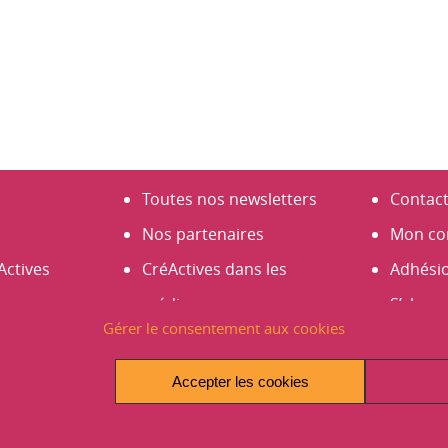
Toutes nos newsletters
Contac
Nos partenaires
Mon co
Actives
CréActives dans les
Adhési
médias
S’abonn
Gérer le consentement aux cookies
s
Espace presse
Créer 
es 2026
Infos et actus
Accepter les cookies
Avantages et promos
Les Rencontres 2026