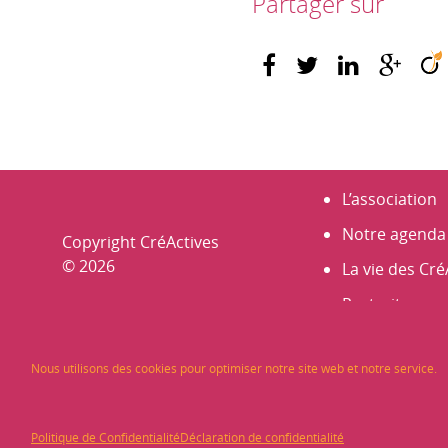
Partager sur
L’association
Notre agenda
Copyright CréActives
© 2026
La vie des Cré
Portraits
Nos membre
Nous utilisons des cookies pour optimiser notre site web et notre service.
Les Rencontr
Infos et actus
Politique de Confidentialité
Déclaration de confidentialité