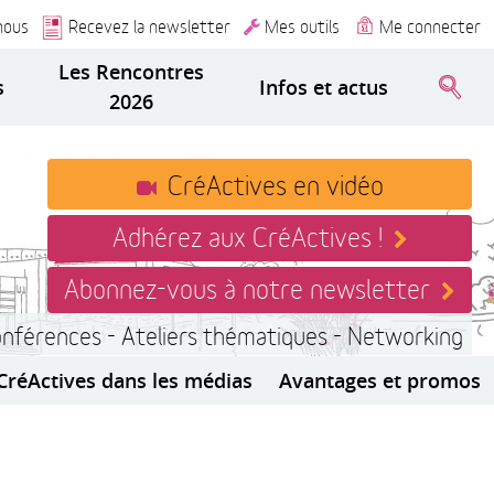
nous
Recevez la newsletter
Mes outils
Me connecter
Les Rencontres
s
Infos et actus
2026
CréActives en vidéo
Adhérez aux CréActives !
Abonnez-vous à notre newsletter
onférences - Ateliers thématiques - Networking
CréActives dans les médias
Avantages et promos