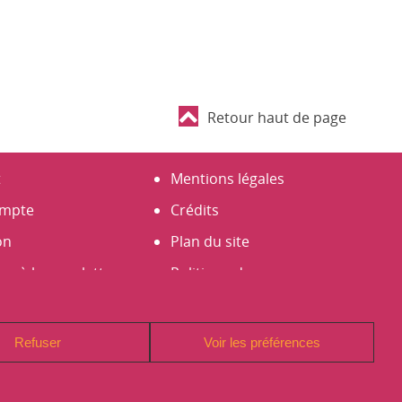
Retour haut de page
t
Mentions légales
mpte
Crédits
on
Plan du site
er à la newsletter
Politique de
un compte
Confidentialité (RGPD)
Signaler un problème sur
Refuser
Voir les préférences
le site