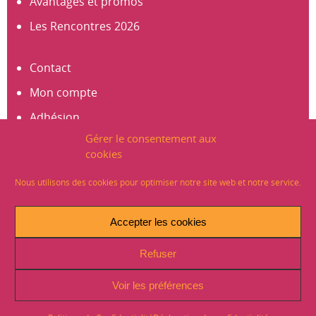
Avantages et promos
Les Rencontres 2026
Contact
Mon compte
Adhésion
Gérer le consentement aux
S’abonner à la newsletter
cookies
Créer un compte
Nous utilisons des cookies pour optimiser notre site web et notre service.
Mentions légales
Accepter les cookies
Crédits
Refuser
Plan du site
Politique de Confidentialité (RGPD)
Voir les préférences
Signaler un problème sur le site