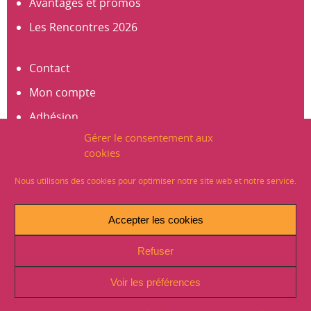
Avantages et promos
Les Rencontres 2026
Contact
Mon compte
Adhésion
Gérer le consentement aux
S’abonner à la newsletter
cookies
Créer un compte
Nous utilisons des cookies pour optimiser notre site web et notre service.
Mentions légales
Accepter les cookies
Crédits
Refuser
Plan du site
Politique de Confidentialité (RGPD)
Voir les préférences
Signaler un problème sur le site