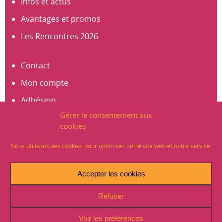
Infos et actus
Avantages et promos
Les Rencontres 2026
Contact
Mon compte
Adhésion
Gérer le consentement aux
S’abonner à la newsletter
cookies
Créer un compte
Nous utilisons des cookies pour optimiser notre site web et notre service.
Mentions légales
Accepter les cookies
Crédits
Refuser
Plan du site
Politique de Confidentialité (RGPD)
Voir les préférences