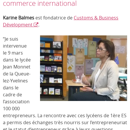
commerce international
Karine Balmes
est fondatrice de
Customs & Business
Dévelopment
.
“Je suis
intervenue
le 9 mars
dans le lycée
Jean Monnet
de la Queue-
lez-Yvelines
dans le
cadre de
l’association
100 000
entrepreneurs. La rencontre avec ces lycéens de 1ère ES
a permis des échanges très nourris sur l’entrepreneuriat
et le statut d’entrepreneur grâce à leurs questions