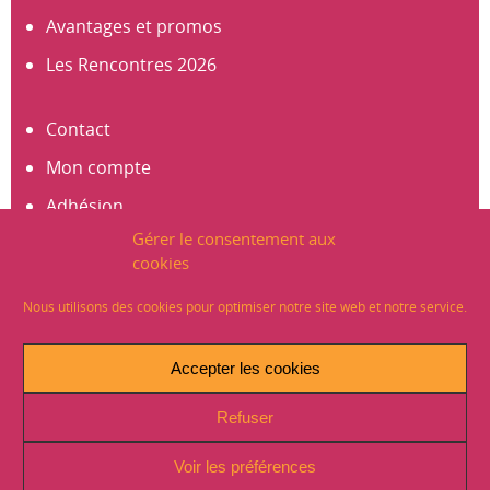
Avantages et promos
Les Rencontres 2026
Contact
Mon compte
Adhésion
Gérer le consentement aux
S’abonner à la newsletter
cookies
Créer un compte
Nous utilisons des cookies pour optimiser notre site web et notre service.
Mentions légales
Accepter les cookies
Crédits
Refuser
Plan du site
Politique de Confidentialité (RGPD)
Voir les préférences