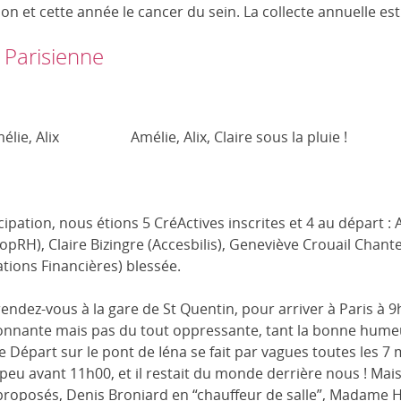
on et cette année le cancer du sein. La collecte annuelle es
a Parisienne
élie, Alix
Amélie, Alix, Claire sous la pluie !
ipation, nous étions 5 CréActives inscrites et 4 au départ :
opRH), Claire Bizingre (Accesbilis), Geneviève Crouail Chante
tions Financières) blessée.
dez-vous à la gare de St Quentin, pour arriver à Paris à 9h
nante mais pas du tout oppressante, tant la bonne humeu
Le Départ sur le pont de Iéna se fait par vagues toutes les 7 
peu avant 11h00, et il restait du monde derrière nous ! Mais
oposés, Denis Broniard en “chauffeur de salle”, Madame Hi