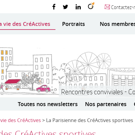
Contactez-
a vie des CréActives
Portraits
Nos membre
Rencontres conviviales - C
Toutes nos newsletters
Nos partenaires
 vie des CréActives
> La Parisienne des CréActives sportives
des CréActives sportives