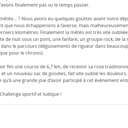
’avons finalement pas vu le temps passer.
 météo… ? Nous avons eu quelques gouttes avant notre dépa
ant que nous échapperions à l’averse, mais malheureusement
niers kilomètres. Finalement la météo est très vite oubliée t
te de nuit sous un pont, une fanfare, un groupe rock, de la
ans le parcours (déguisements de rigueur dans beaucoup 
 que pour le chrono).
d’avoir fini une course de 6,7 km, de recevoir sa rose tradition
 et un nouveau sac de goodies, fait vite oublié les douleurs, l
ce qu’à une grande joie d’avoir participé à cet événement ent
hallenge sportif et ludique !