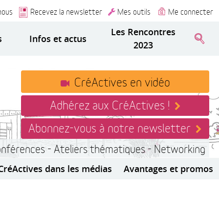
nous
Recevez la newsletter
Mes outils
Me connecter
Les Rencontres
s
Infos et actus
2023
CréActives en vidéo
Adhérez aux CréActives !
Abonnez-vous à notre newsletter
onférences - Ateliers thématiques - Networking
CréActives dans les médias
Avantages et promos