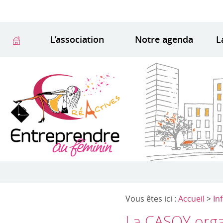
L’association
Notre agenda
L
Vous êtes ici :
Accueil
>
In
La CASQY orga