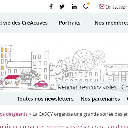
Contactez-
a vie des CréActives
Portraits
Nos membre
Rencontres conviviales - C
Toutes nos newsletters
Nos partenaires
fos dirigeants
> La CASQY organise une grande soirée des e
nise une grande soirée des entr