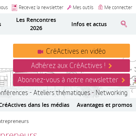
nous
Recevez la newsletter
Mes outils
Me connecter
Les Rencontres
s
Infos et actus
2026
CréActives en vidéo
Adhérez aux CréActives !
Abonnez-vous à notre newsletter
onférences - Ateliers thématiques - Networking
CréActives dans les médias
Avantages et promos
ntrepreneurs
epreneurs