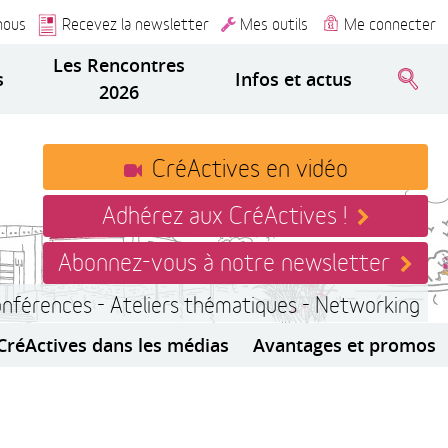
nous
Recevez la newsletter
Mes outils
Me connecter
Les Rencontres
s
Infos et actus
2026
CréActives en vidéo
Adhérez aux CréActives !
Abonnez-vous à notre newsletter
onférences - Ateliers thématiques - Networking
CréActives dans les médias
Avantages et promos