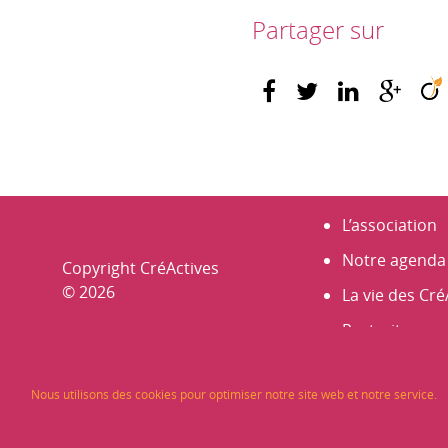
Partager sur
L’association
Notre agenda
Copyright CréActives
© 2026
La vie des Cré
Portraits
Nos membre
Nous utilisons des cookies pour optimiser notre site web et notre service.
Les Rencontr
Infos et actus