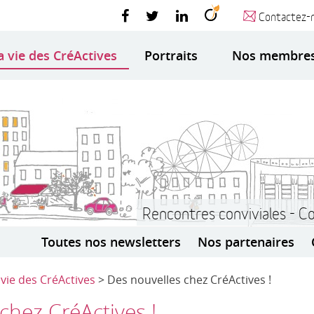
Contactez-
a vie des CréActives
Portraits
Nos membre
Rencontres conviviales - C
Toutes nos newsletters
Nos partenaires
 vie des CréActives
> Des nouvelles chez CréActives !
chez CréActives !