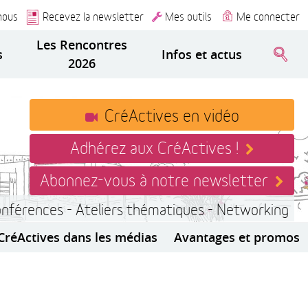
nous
Recevez la newsletter
Mes outils
Me connecter
Les Rencontres
s
Infos et actus
2026
CréActives en vidéo
Adhérez aux CréActives !
Abonnez-vous à notre newsletter
onférences - Ateliers thématiques - Networking
CréActives dans les médias
Avantages et promos