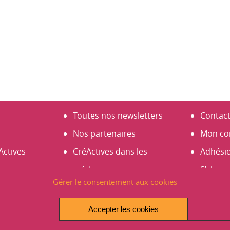
Toutes nos newsletters
Contac
Nos partenaires
Mon co
Actives
CréActives dans les
Adhési
médias
S’abonn
Gérer le consentement aux cookies
s
Espace presse
Créer 
es 2026
Infos et actus
Accepter les cookies
Avantages et promos