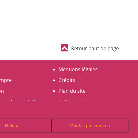
Retour haut de page
t
Mentions légales
mpte
Crédits
on
Plan du site
er à la newsletter
Politique de
un compte
Confidentialité (RGPD)
Signaler un problème sur
Refuser
Voir les préférences
le site