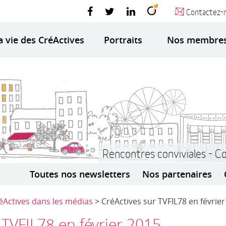
Contactez-
a vie des CréActives
Portraits
Nos membre
Rencontres conviviales - C
Toutes nos newsletters
Nos partenaires
éActives dans les médias
> CréActives sur TVFIL78 en févrie
 TVFIL78 en février 2015