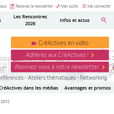
nous
Recevez la newsletter
Mes outils
Me connecter
Les Rencontres
s
Infos et actus
2026
CréActives en vidéo
Adhérez aux CréActives !
Abonnez-vous à notre newsletter
onférences - Ateliers thématiques - Networking
CréActives dans les médias
Avantages et promos
r 2015