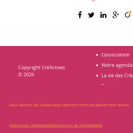
L’association
Notre agenda
Copyright CréActives
© 2026
La vie des Cré
Portraits
Nos membre
Nous utilisons des cookies pour optimiser notre site web et notre service.
Les Rencontr
Infos et actus
Politique de Confidentialité
Déclaration de confidentialité