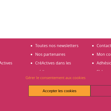
Toutes nos newsletters
Contac
Nos partenaires
Mon co
Actives
CréActives dans les
Adhési
médias
S’abonn
Gérer le consentement aux cookies
s
Espace presse
Créer 
es 2026
Infos et actus
Accepter les cookies
Avantages et promos
Les Rencontres 2026