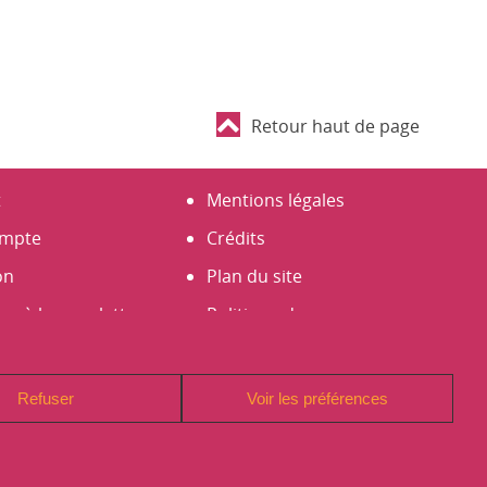
Retour haut de page
t
Mentions légales
mpte
Crédits
on
Plan du site
er à la newsletter
Politique de
un compte
Confidentialité (RGPD)
Signaler un problème sur
Refuser
Voir les préférences
le site