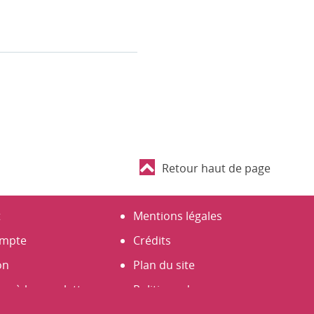
Retour haut de page
t
Mentions légales
mpte
Crédits
on
Plan du site
er à la newsletter
Politique de