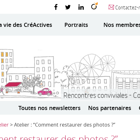
Contactez-
a vie des CréActives
Portraits
Nos membre
Rencontres conviviales - C
Toutes nos newsletters
Nos partenaires
elier
> Atelier : “Comment restaurer des photos ?”
ment restaurer des photos ?”