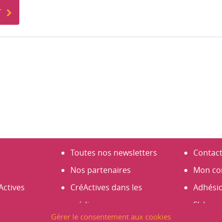
r
Toutes nos newsletters
Contac
Nos partenaires
Mon co
Actives
CréActives dans les
Adhési
médias
S’abonn
Gérer le consentement aux cookies