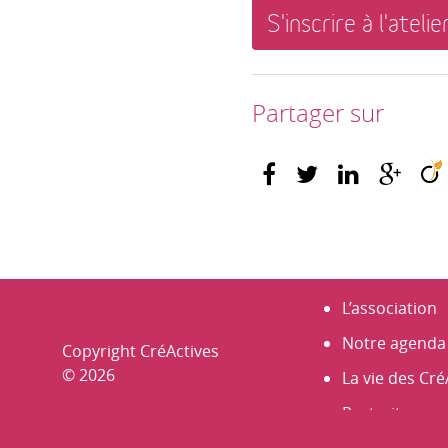
S'inscrire à l'atelie
Partager sur
L’association
Notre agenda
Copyright CréActives
© 2026
La vie des Cré
Portraits