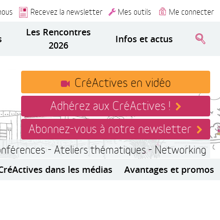
nous
Recevez la newsletter
Mes outils
Me connecter
Les Rencontres
s
Infos et actus
2026
CréActives en vidéo
Adhérez aux CréActives !
Abonnez-vous à notre newsletter
onférences - Ateliers thématiques - Networking
CréActives dans les médias
Avantages et promos