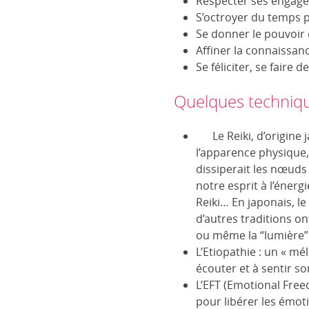
Respecter ses engagem
S’octroyer du temps 
Se donner le pouvoir
Affiner la connaissanc
Se féliciter, se faire 
Quelques techniq
Le Reiki, d’origine ja
l’apparence physique, 
dissiperait les nœuds
notre esprit à l’éne
Reiki… En japonais, le
d’autres traditions on
ou même la “lumière” 
L’Etiopathie : un « m
écouter et à sentir so
L’EFT (Emotional Free
pour libérer les émot