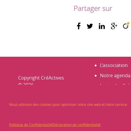
Partager sur
L’association
Notre agenda
Copyright CréActives
© 2026
La vie des Cré
Portraits
Nous utilisons des cookies pour optimiser notre site web et notre service.
Nos membre
Infos et actus
Politique de Confidentialité
Déclaration de confidentialité
Les Rencontr