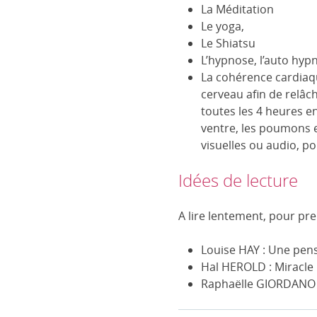
La Méditation
Le yoga,
Le Shiatsu
L’hypnose, l’auto hyp
La cohérence cardiaque
cerveau afin de relâc
toutes les 4 heures 
ventre, les poumons e
visuelles ou audio, po
Idées de lecture
A lire lentement, pour pren
Louise HAY : Une pens
Hal HEROLD : Miracle
Raphaëlle GIORDANO 