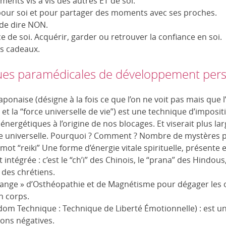
ents vis à vis des autres ET de soi.
pour soi et pour partager des moments avec ses proches.
 de dire NON.
e de soi. Acquérir, garder ou retrouver la confiance en soi.
des cadeaux.
ues paramédicales de développement pers
ponaise (désigne à la fois ce que l’on ne voit pas mais que l
et la “force universelle de vie”) est une technique d’imposi
 énergétiques à l’origine de nos blocages. Et viserait plus 
rgie universelle. Pourquoi ? Comment ? Nombre de mystères 
 mot “reiki” Une forme d’énergie vitale spirituelle, présent
t intégrée : c’est le “ch’i” des Chinois, le “prana” des Hindo
des chrétiens.
élange » d’Osthéopathie et de Magnétisme pour dégager les o
n corps.
dom Technique : Technique de Liberté Émotionnelle) : est u
ions négatives.