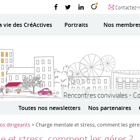
Contactez-
a vie des CréActives
Portraits
Nos membre
Rencontres conviviales - C
Toutes nos newsletters
Nos partenaires
fos dirigeants
> Charge mentale et stress, comment les gére
 et stress, comment les gérer ?