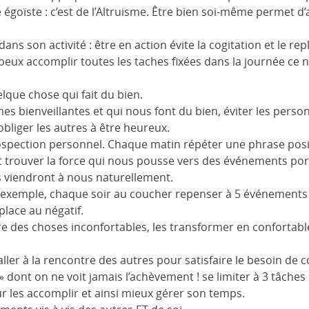
 égoïste : c’est de l’Altruisme. Être bien soi-même permet d’a
ns son activité : être en action évite la cogitation et le repl
e peux accomplir toutes les taches fixées dans la journée ce 
lque chose qui fait du bien.
es bienveillantes et qui nous font du bien, éviter les perso
’obliger les autres à être heureux.
trospection personnel. Chaque matin répéter une phrase pos
et trouver la force qui nous pousse vers des événements por
nts viendront à nous naturellement.
ar exemple, chaque soir au coucher repenser à 5 événements p
place au négatif.
ire des choses inconfortables, les transformer en confortabl
 aller à la rencontre des autres pour satisfaire le besoin de 
s » dont on ne voit jamais l’achèvement ! se limiter à 3 tâches 
 les accomplir et ainsi mieux gérer son temps.