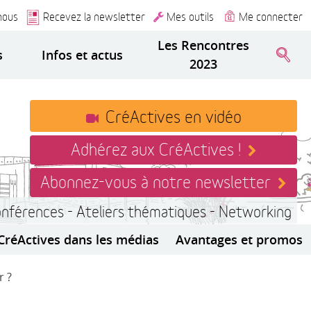
nous
Recevez la newsletter
Mes outils
Me connecter
Les Rencontres
s
Infos et actus
2023
CréActives en vidéo
Adhérez aux CréActives !
Abonnez-vous à notre newsletter
onférences - Ateliers thématiques - Networking
CréActives dans les médias
Avantages et promos
r ?