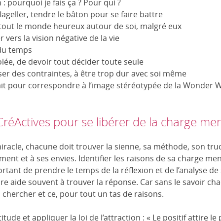
: pourquoi je fais ça ? Pour qui ?
lageller, tendre le bâton pour se faire battre
 tout le monde heureux autour de soi, malgré eux
vers la vision négative de la vie
du temps
olée, de devoir tout décider toute seule
er des contraintes, à être trop dur avec soi même
ait pour correspondre à l’image stéréotypée de la Wonder
CréActives pour se libérer de la charge me
 miracle, chacune doit trouver la sienne, sa méthode, son tr
ent et à ses envies. Identifier les raisons de sa charge me
portant de prendre le temps de la réflexion et de l’analyse de 
re aide souvent à trouver la réponse. Car sans le savoir cha
 chercher et ce, pour tout un tas de raisons.
tude et appliquer la loi de l’attraction : « Le positif attire le p