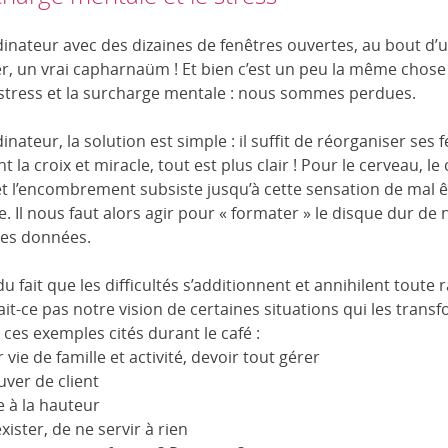
dinateur avec des dizaines de fenêtres ouvertes, au bout d’
er, un vrai capharnaüm ! Et bien c’est un peu la même chos
e stress et la surcharge mentale : nous sommes perdues.
nateur, la solution est simple : il suffit de réorganiser ses 
t la croix et miracle, tout est plus clair ! Pour le cerveau, le
r et l’encombrement subsiste jusqu’à cette sensation de mal 
 Il nous faut alors agir pour « formater » le disque dur de no
les données.
u fait que les difficultés s’additionnent et annihilent toute 
it-ce pas notre vision de certaines situations qui les trans
ces exemples cités durant le café :
r vie de famille et activité, devoir tout gérer
uver de client
e à la hauteur
xister, de ne servir à rien