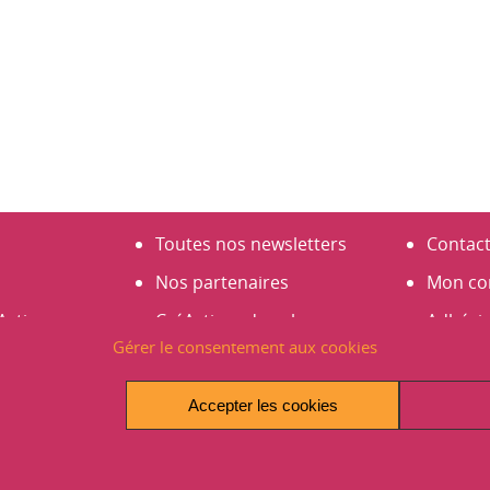
Toutes nos newsletters
Contac
Nos partenaires
Mon co
Actives
CréActives dans les
Adhési
Gérer le consentement aux cookies
médias
S’abonn
s
Espace presse
Créer 
Accepter les cookies
Infos et actus
es 2023
Avantages et promos