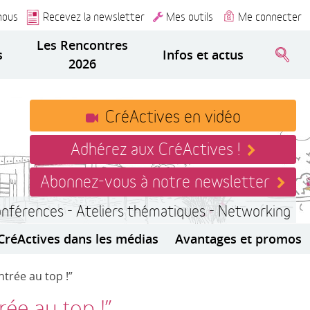
nous
Recevez la newsletter
Mes outils
Me connecter
Les Rencontres
s
Infos et actus
2026
CréActives en vidéo
Adhérez aux CréActives !
Abonnez-vous à notre newsletter
onférences - Ateliers thématiques - Networking
CréActives dans les médias
Avantages et promos
trée au top !”
ée au top !”