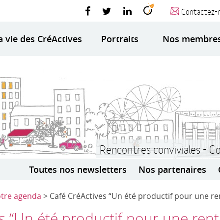
Contactez-
a vie des CréActives
Portraits
Nos membre
Rencontres conviviales - C
Toutes nos newsletters
Nos partenaires
tre agenda
> Café CréActives “Un été productif pour une ren
s “Un été productif pour une rentr