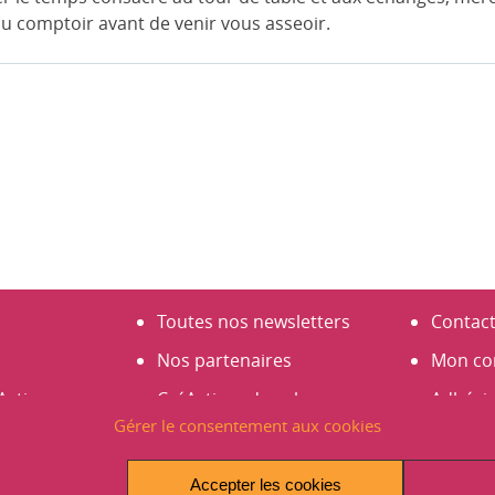
u comptoir avant de venir vous asseoir.
Toutes nos newsletters
Contac
Nos partenaires
Mon co
Actives
CréActives dans les
Adhési
Gérer le consentement aux cookies
médias
S’abonn
s
Espace presse
Créer 
Accepter les cookies