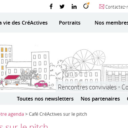
Contactez-
a vie des CréActives
Portraits
Nos membre
Rencontres conviviales - C
Toutes nos newsletters
Nos partenaires
tre agenda
> Café CréActives sur le pitch
 sur le pitch