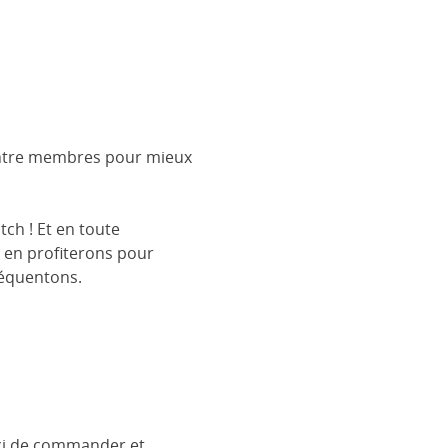
 entre membres pour mieux
tch ! Et en toute
s en profiterons pour
réquentons.
rci de commander et