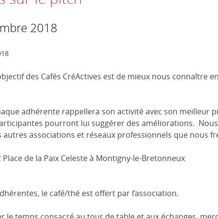
embre 2018
018
objectif des Cafés CréActives est de mieux nous connaître
haque adhérente rappellera son activité avec son meilleur pi
 participantes pourront lui suggérer des améliorations. Nou
es autres associations et réseaux professionnels que nous f
2 Place de la Paix Celeste à Montigny-le-Bretonneux
hérentes, le café/thé est offert par l’association.
ser le temps consacré au tour de table et aux échanges, me