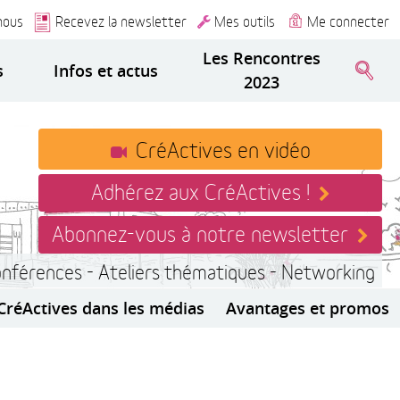
nous
Recevez la newsletter
Mes outils
Me connecter
Les Rencontres
s
Infos et actus
2023
CréActives en vidéo
Adhérez aux CréActives !
Abonnez-vous à notre newsletter
onférences - Ateliers thématiques - Networking
CréActives dans les médias
Avantages et promos