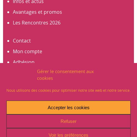
Infos et actus
Avantages et promos
Les Rencontres 2026
Contact
Mon compte
Adhésion
Gérer le consentement aux
S’abonner à la newsletter
cookies
Créer un compte
Nous utilisons des cookies pour optimiser notre site web et notre service.
Mentions légales
Accepter les cookies
Crédits
Refuser
Plan du site
Politique de Confidentialité (RGPD)
Voir les préférences