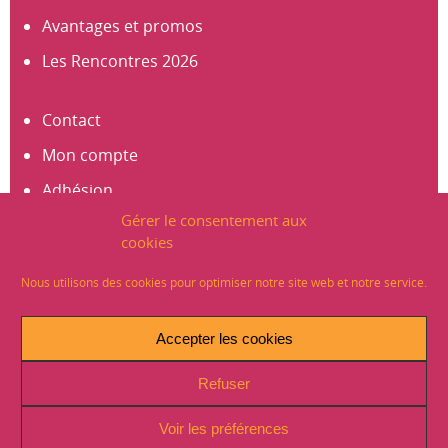
Avantages et promos
Les Rencontres 2026
Contact
Mon compte
Adhésion
Gérer le consentement aux
S’abonner à la newsletter
cookies
Créer un compte
Nous utilisons des cookies pour optimiser notre site web et notre service.
Mentions légales
Accepter les cookies
Crédits
Refuser
Plan du site
Politique de Confidentialité (RGPD)
Voir les préférences