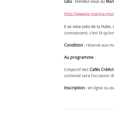
Lieu
:
Rendez-vous au
Mar
http://www.le-marina-mon
Il se situe près de la Halle, d
connaissent, c’est là qu’on
Condition
: réservé aux 
Au programme
:
L’objectif des
Cafés CréAct
convivial sera l’occasion
Inscription
: en ligne ou 