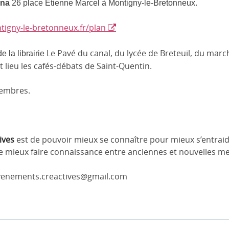
ina
26 place Etienne Marcel à Montigny-le-Bretonneux.
tigny-
le-bretonneux.fr/plan
Le Pavé du canal, du lycée de Breteuil, du marc
e la librairie
t lieu les cafés-débats de Saint-Quentin.
membres.
ives
est de pouvoir mieux se connaître pour mieux s’entrai
 de mieux faire connaissance entre anciennes et nouvelles me
evenements.creactives@gmail.com