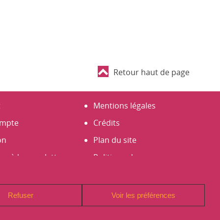
Retour haut de page
t
Mentions légales
mpte
Crédits
on
Plan du site
er à la newsletter
Politique de
un compte
Confidentialité (RGPD)
Signaler un problème sur
Refuser
Voir les préférences
le site