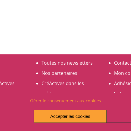
Toutes nos newsletters
Contac
Nos partenaires
Mon co
Actives
CréActives dans les
Adhési
médias
S’abonn
Gérer le consentement aux cookies
s
Espace presse
Créer 
es 2026
Infos et actus
Accepter les cookies
Avantages et promos