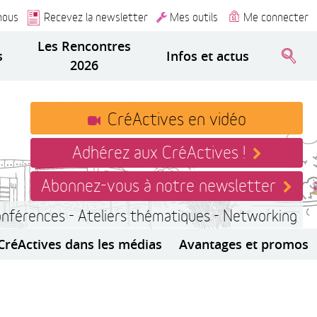
nous
Recevez la newsletter
Mes outils
Me connecter
Les Rencontres
s
Infos et actus
2026
CréActives en vidéo
Adhérez aux CréActives !
Abonnez-vous à notre newsletter
onférences - Ateliers thématiques - Networking
CréActives dans les médias
Avantages et promos