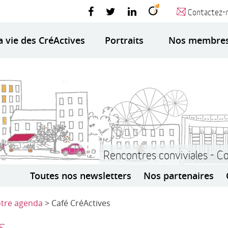
Contactez-
a vie des CréActives
Portraits
Nos membre
Rencontres conviviales - C
Toutes nos newsletters
Nos partenaires
tre agenda
> Café CréActives
s