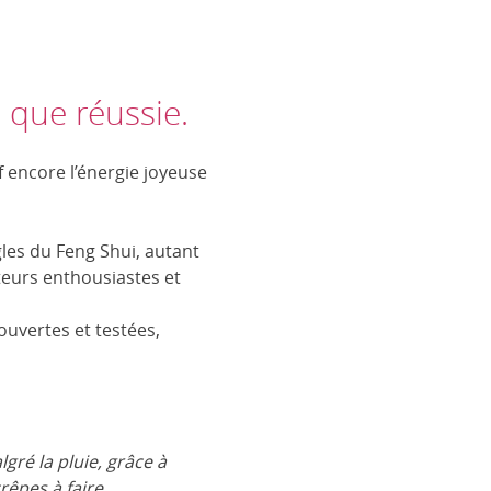
s que réussie.
f encore l’énergie joyeuse
gles du Feng Shui, autant
teurs enthousiastes et
vertes et testées,
gré la pluie, grâce à
rêpes à faire