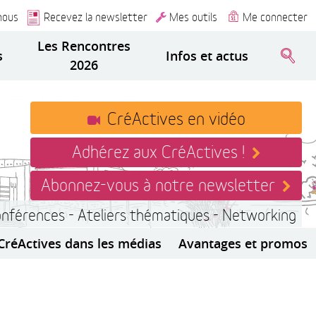
nous
Recevez la newsletter
Mes outils
Me connecter
Les Rencontres
s
Infos et actus
2026
CréActives en vidéo
Adhérez aux CréActives !
Abonnez-vous à notre newsletter
onférences - Ateliers thématiques - Networking
CréActives dans les médias
Avantages et promos