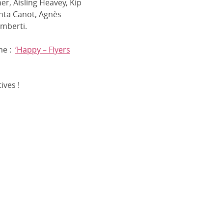
r, Aisling Heavey, Kip
anta Canot, Agnès
imberti.
me :
‘Happy – Flyers
ives !