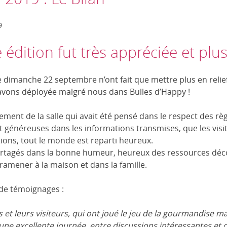
9
 édition fut très appréciée et plu
e ce dimanche 22 septembre n’ont fait que mettre plus en relie
avons déployée malgré nous dans Bulles d’Happy !
ment de la salle qui avait été pensé dans le respect des rè
et généreuses dans les informations transmises, que les visi
tions, tout le monde est reparti heureux.
agés dans la bonne humeur, heureux des ressources décou
 ramener à la maison et dans la famille.
 de témoignages :
 et leurs visiteurs, qui ont joué le jeu de la gourmandise mal
 une excellente journée, entre discussions intéressantes et c