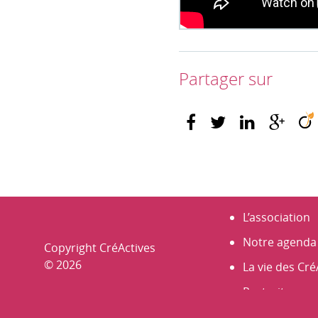
Partager sur
L’association
Notre agenda
Copyright CréActives
© 2026
La vie des Cré
Portraits
Nos membre