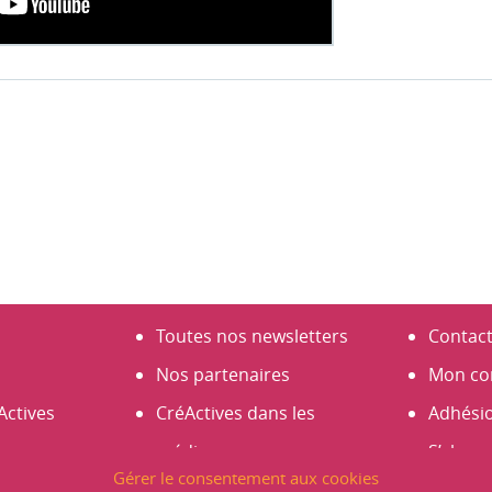
Toutes nos newsletters
Contac
Nos partenaires
Mon co
Actives
CréActives dans les
Adhési
médias
S’abonn
Gérer le consentement aux cookies
s
Espace presse
Créer 