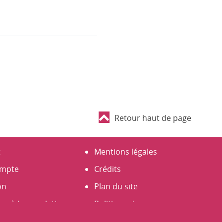
Retour haut de page
t
Mentions légales
mpte
Crédits
on
Plan du site
er à la newsletter
Politique de
un compte
Confidentialité (RGPD)