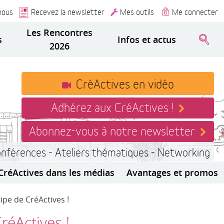
nous
Recevez la newsletter
Mes outils
Me connecter
Les Rencontres
s
Infos et actus
2026
CréActives en vidéo
Adhérez aux CréActives !
Abonnez-vous à notre newsletter
onférences - Ateliers thématiques - Networking
CréActives dans les médias
Avantages et promos
pe de CréActives !
éActives !