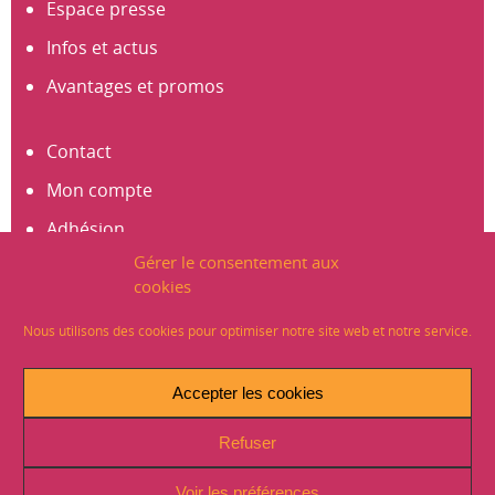
Espace presse
Infos et actus
Avantages et promos
Contact
Mon compte
Adhésion
Gérer le consentement aux
S’abonner à la newsletter
cookies
Créer un compte
Nous utilisons des cookies pour optimiser notre site web et notre service.
Mentions légales
Accepter les cookies
Crédits
Refuser
Plan du site
Politique de Confidentialité (RGPD)
Voir les préférences