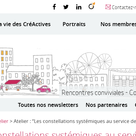
Contactez-
a vie des CréActives
Portraits
Nos membre
Rencontres conviviales - C
Toutes nos newsletters
Nos partenaires
elier
> Atelier : “Les constellations systémiques au service d
constellations systémiques au serv