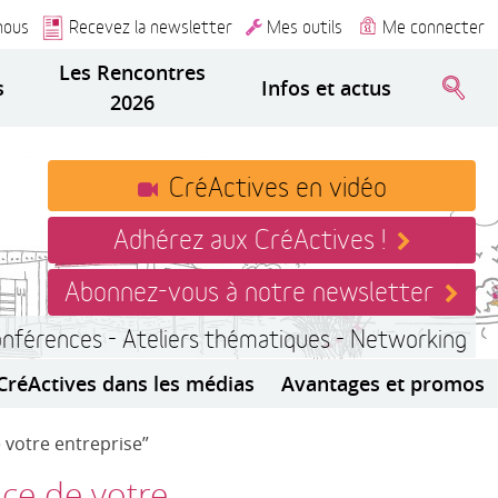
nous
Recevez la newsletter
Mes outils
Me connecter
Les Rencontres
s
Infos et actus
2026
CréActives en vidéo
Adhérez aux CréActives !
Abonnez-vous à notre newsletter
onférences - Ateliers thématiques - Networking
CréActives dans les médias
Avantages et promos
e votre entreprise”
ice de votre