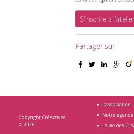
S'inscrire à l'atelie
Partager sur
L’association
Notre agenda
Copyright CréActives
© 2026
La vie des Cré