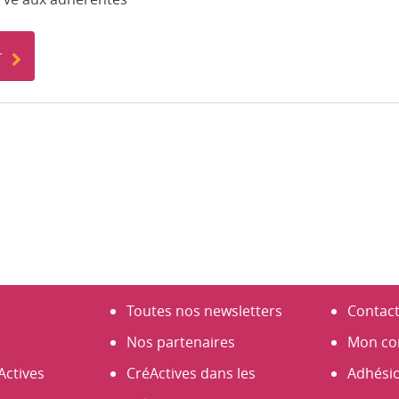
r
Toutes nos newsletters
Contac
Nos partenaires
Mon co
Actives
CréActives dans les
Adhési