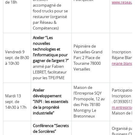
de 18h
www.reseaue
accompagné de
food trucks pour se
restaurer (organisé
par Réseau &
Compétences)
Atelier “Les
nouvelles
Pépinière de
technologies et
Vendredi 9
Versailles-Grand
Inscription o
l’informatique pour
sept. de 8h30
Parc 2 Place de
Réjane Blanc
gagner de l’argent ?”
à 10h30
Touraine 78000
rejane.blanc
animé par Fabien
Versailles
LEBRET, facilitateur
pour les TPE/PME
Maison de
Atelier
Participation
l’Entreprise SQY
Mardi 13
développement
Inscription o
Promopole, 12 av
sept. de
“INPI : les essentiels
: 0139305130
des Prés 78180
14h30 à 17h
de la propriété
m.entreprise
Montigny Le
industrielle”
Maison de l’
Bretonneux
Conférence “Secrets
Organisé par
de Sorcières”
Business Clu