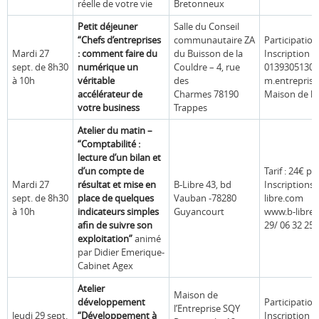
réelle de votre vie
Bretonneux
Petit déjeuner
Salle du Conseil
“Chefs d’entreprises
communautaire ZA
Participation
Mardi 27
: comment faire du
du Buisson de la
Inscription ob
sept. de 8h30
numérique un
Couldre – 4, rue
0139305130
à 10h
véritable
des
m.entreprise
accélérateur de
Charmes 78190
Maison de l’
votre business
Trappes
Atelier du matin –
“Comptabilité :
lecture d’un bilan et
d’un compte de
Tarif : 24€ 
Mardi 27
résultat et mise en
B-Libre 43, bd
Inscriptions 
sept. de 8h30
place de quelques
Vauban -78280
libre.com
à 10h
indicateurs simples
Guyancourt
www.b-libre.
afin de suivre son
29/ 06 32 25 
exploitation”
animé
par Didier Emerique-
Cabinet Agex
Atelier
Maison de
développement
Participation
l’Entreprise SQY
Jeudi 29 sept.
“Développement à
Inscription ob