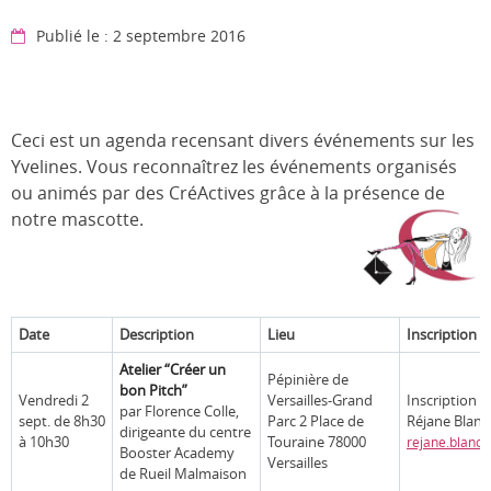
Publié le : 2 septembre 2016
Ceci est un agenda recensant divers événements sur les
Yvelines. Vous reconnaîtrez les événements organisés
ou animés par des CréActives grâce à la présence de
notre mascotte.
Date
Description
Lieu
Inscription
Atelier “Créer un
Pépinière de
bon Pitch”
Vendredi 2
Versailles-Grand
Inscription o
par Florence Colle,
sept. de 8h30
Parc 2 Place de
Réjane Blanc
dirigeante du centre
à 10h30
Touraine 78000
rejane.blanc
Booster Academy
Versailles
de Rueil Malmaison