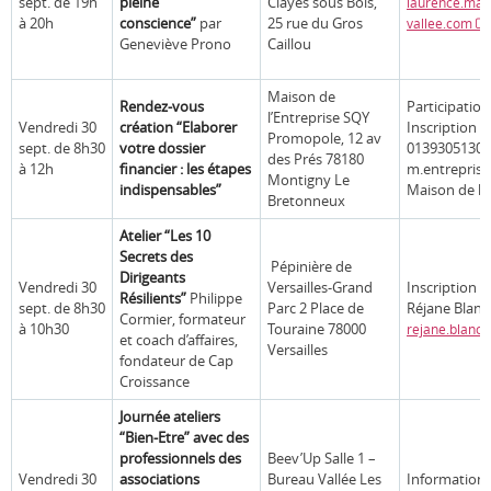
sept. de 19h
pleine
Clayes sous Bois,
laurence.ma
à 20h
conscience”
par
25 rue du Gros
vallee.com
Geneviève Prono
Caillou
Maison de
Rendez-vous
Participation
l’Entreprise SQY
Vendredi 30
création “Elaborer
Inscription ob
Promopole, 12 av
sept. de 8h30
votre dossier
0139305130
des Prés 78180
à 12h
financier : les étapes
m.entreprise
Montigny Le
indispensables”
Maison de l’
Bretonneux
Atelier “Les 10
Secrets des
Pépinière de
Dirigeants
Vendredi 30
Versailles-Grand
Inscription o
Résilients”
Philippe
sept. de 8h30
Parc 2 Place de
Réjane Blanc
Cormier, formateur
à 10h30
Touraine 78000
rejane.blanc
et coach d’affaires,
Versailles
fondateur de Cap
Croissance
Journée ateliers
“Bien-Etre” avec des
professionnels des
Beev’Up Salle 1 –
Vendredi 30
associations
Bureau Vallée Les
Informations 