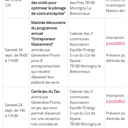
des outils pour
des Prés 78180
12h
m.entreprise
optimiser le pilotage
Montigny Le
Maison de l’
de votre entreprise”
Bretonneux
Matinée découverte
du programme
annuel
Cabinet des 3
Inscription 
“Entrepreneur
communes
g.prono@chry
Mastermind”
Association
Samedi 24
animée par
Equilibr’Energy
sept. de 9h00
Geneviève Prono
5 rue du Col de
Prévenir pou
à 11h00
pour 8
Dyane
d’entrée de 
entrepreneur(e)s
78180 Montigny le
qui veulent
Bretonneux
dépasser leur
plafond de verre
Cercle Jeu du Tao
Cabinet des 3
Inscription 
animé par
communes
g.prono@chry
Geneviève Prono,
Association
Samedi 24
un jeu qui vous
Equilibr’Energy
sept. de 14h
permet d’avancer
5 rue du Col de
Prévenir pou
à 17h30
sur une situation
Dyane
d’entrée de 
très concrète et
78180 Montigny le