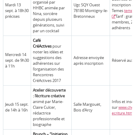
organisé par
Mardi 13
Ugc SQY Ouest
inscription 
HHBC
animée par
sept. à 18h30
78180 Montigny-le-
Temes
temes
Nina, sorcière
précises
Bretonneux
Tarif : grat
depuis plusieurs
membres, 20
générations, suivi
adhérents
par un cocktail
Café
CréActives
pour
noter les idées et
Mercredi 14
suggestions des
Adresse envoyée
sept. de 9h30
Réservé aux
adhérentes sur
après inscription
à 11h
l’organisation des
Rencontres
CréActives 2017
Atelier découverte
: l’écriture créative
animé par Marie-
Infos et insc
Jeudi 15 sept.
Salle Margouët,
Claire Culcer,
sur
www.choeu
de 14h à 16h
Bois d’Arcy
rédactrice
ecriture.html
professionnelle et
biographe
Brunch – “Initiation