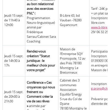
au bon relationnel
avec des exercices
Tarif : 24€ 
PNL”
(
+ un plat sal
Jeudi 15 sept.
B-Libre 43, bd
Programmation
Inscriptions 
de 11h40 à
Vauban -78280
Neuro-linguistique)
libre.com
12h00
Guyancourt
animé par
www.b-libre.
Frédérique
29/ 06 32 25 
Sarrau/Cabinet Sara
Coaching
Maison de
Rendez-vous
Participation
l’Entreprise SQY
Jeudi 15 sept.
création “Statut
Inscription ob
Promopole, 12 av
de 14h30 à
juridique : le
0139305130
des Prés 78180
17h
meilleur choix pour
m.entreprise
Montigny Le
votre projet”
Maison de l’
Bretonneux
Cabinet des 3
Conférence « Ces
Inscription 
communes
croyances qui nous
g.prono@chry
Association
Jeudi 15 sept.
freinent ou
Equilibr’Energy
de 20h00 à
Comment créer la
5 rue du Col de
Prévenir pou
21h30
vie de ses rêves
Dyane
d’entrée de 
»
animée par
78180 Montigny le