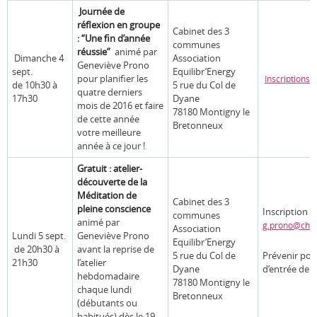
Journée de
réflexion en groupe
Cabinet des 3
: “Une fin d’année
communes
réussie”
animé par
Dimanche 4
Association
Geneviève Prono
sept.
Equilibr’Energy
pour planifier les
Inscriptions et
de 10h30 à
5 rue du Col de
quatre derniers
17h30
Dyane
mois de 2016 et faire
78180 Montigny le
de cette année
Bretonneux
votre meilleure
année à ce jour !
Gratuit : atelier-
découverte de la
Méditation de
Cabinet des 3
pleine conscience
Inscription 
communes
animé par
g.prono@chry
Association
Lundi 5 sept.
Geneviève Prono
Equilibr’Energy
de 20h30 à
avant la reprise de
5 rue du Col de
Prévenir pou
21h30
l’atelier
Dyane
d’entrée de 
hebdomadaire
78180 Montigny le
chaque lundi
Bretonneux
(débutants ou
habitués) dès le 19