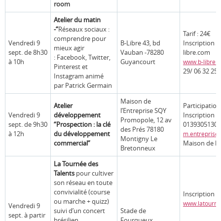
room
Atelier du matin
-“
Réseaux sociaux :
Tarif : 24€
comprendre pour
Vendredi 9
B-Libre 43, bd
Inscription :
mieux agir
sept. de 8h30
Vauban -78280
libre.com
: Facebook, Twitter,
à 10h
Guyancourt
www.b-libre.
Pinterest et
29/ 06 32 25 
Instagram animé
par Patrick Germain
Maison de
Atelier
Participation
l’Entreprise SQY
Vendredi 9
développement
Inscription ob
Promopole, 12 av
sept. de 9h30
“Prospection : la clé
0139305130
des Prés 78180
à 12h
du développement
m.entreprise
Montigny Le
commercial”
Maison de l’
Bretonneux
La Tournée des
Talents
pour cultiver
son réseau en toute
convivialité (course
Inscription s
ou marche + quizz)
www.latournee
Vendredi 9
suivi d’un concert
Stade de
sept. à partir
brésilien
Fourqueux