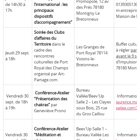
Promopole, 12 av
de 14h30 à
l’international : les
0139305130
des Prés 78180
17h
principaux
m.entreprise
Montigny Le
dispositifs
Maison de l’
Bretonneux
d’accompagnement”
Soirée des Clubs
d’affaires du
Territoire
dans le
Buffet culture
Les Granges de
cadre des
à régler
par c
Jeudi 29 sept.
Port Royal 78114
rencontres
avant le 9 se
à 18h
Voisins-le-
culturelles de Port
d’Impulsion 
Bretonneux
Royal des Champs
78180 Monti
organisé par Art-
Partage.com
Bureau
Conférence-Atelier
Vendredi 30
Vallée/Beev’Up
Informations 
“Présentation des
sept. de 18h
Salle 2 – Les Clayes
laurence.ma
chakras”
par
à 19h
sous Bois, 25 rue
vallee.com
Geneviève Prono
du Gros Caillou
Conférence-Atelier
Beev’Up Salle 1 –
Vendredi 30
“Méditation et
Bureau Vallée Les
Informations 