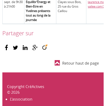
sept. de 9h30
Equilibr’Energy et
Clayes sous Bois,
laurence.ma
à 21h00
Bien-Etre en
25 rue du Gros
vallee.com
Yvelines présents
Caillou
tout au long de la
journée
Partager sur
Retour haut de page
Copyright CréActives
© 2026
L’association