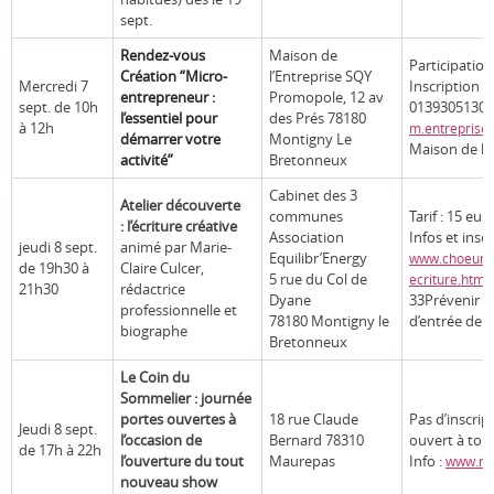
sept.
Rendez-vous
Maison de
Participation
Création “Micro-
l’Entreprise SQY
Mercredi 7
Inscription ob
entrepreneur :
Promopole, 12 av
sept. de 10h
0139305130
l’essentiel pour
des Prés 78180
à 12h
m.entreprise
démarrer votre
Montigny Le
Maison de l’
activité”
Bretonneux
Cabinet des 3
Atelier découverte
communes
Tarif : 15 eur
: l’écriture créative
Association
Infos et insc
jeudi 8 sept.
animé par Marie-
Equilibr’Energy
www.choeursd
de 19h30 à
Claire Culcer,
5 rue du Col de
ecriture.html
21h30
rédactrice
Dyane
33Prévenir p
professionnelle et
78180 Montigny le
d’entrée de 
biographe
Bretonneux
Le Coin du
Sommelier : journée
portes ouvertes à
18 rue Claude
Pas d’inscrip
Jeudi 8 sept.
l’occasion de
Bernard 78310
ouvert à tou
de 17h à 22h
l’ouverture du tout
Maurepas
Info :
www.nps
nouveau show