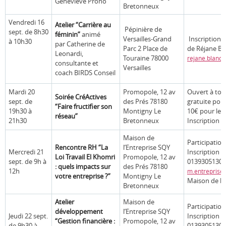
Geneviève Prono
Bretonneux
Vendredi 16
Atelier “Carrière au
Pépinière de
sept. de 8h30
féminin”
animé
Versailles-Grand
Inscription 
à 10h30
par Catherine de
Parc 2 Place de
de Réjane Bl
Leonardi,
Touraine 78000
rejane.blanc
consultante et
Versailles
coach BIRDS Conseil
Mardi 20
Promopole, 12 av
Ouvert à tous
Soirée CréActives
sept. de
des Prés 78180
gratuite pou
“Faire fructifier son
19h30 à
Montigny Le
10€ pour le
réseau”
21h30
Bretonneux
Inscription e
Maison de
Participation
Rencontre RH “La
l’Entreprise SQY
Mercredi 21
Inscription ob
Loi Travail El Khomri
Promopole, 12 av
sept. de 9h à
0139305130
: quels impacts sur
des Prés 78180
12h
m.entreprise
votre entreprise ?”
Montigny Le
Maison de l’
Bretonneux
Atelier
Maison de
Participation
développement
l’Entreprise SQY
Jeudi 22 sept.
Inscription ob
“Gestion financière :
Promopole, 12 av
de 9h30 à
0139305130