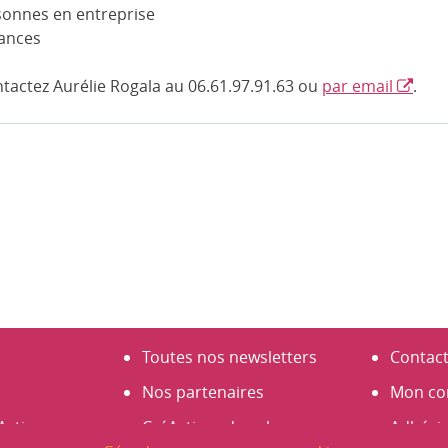
sonnes en entreprise
éances
ntactez Aurélie Rogala au 06.61.97.91.63 ou
par email
.
Toutes nos newsletters
Contac
Nos partenaires
Mon co
Actives
CréActives dans les
Adhési