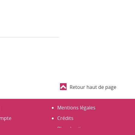
Retour haut de page
t
Mentions légales
mpte
Crédits
on
Plan du site