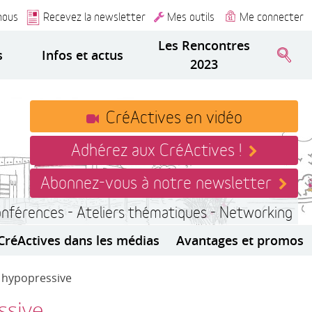
nous
Recevez la newsletter
Mes outils
Me connecter
Les Rencontres
s
Infos et actus
2023
CréActives en vidéo
Adhérez aux CréActives !
Abonnez-vous à notre newsletter
onférences - Ateliers thématiques - Networking
CréActives dans les médias
Avantages et promos
e hypopressive
ssive