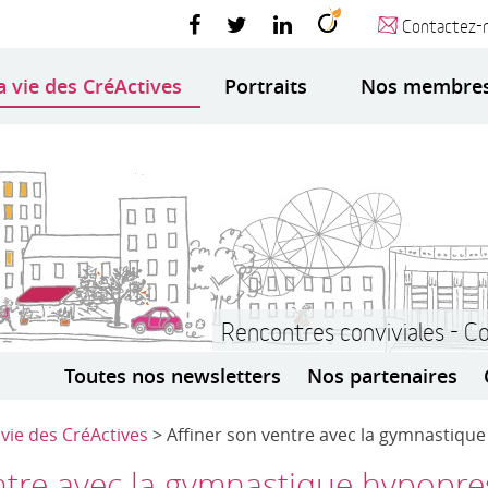
Contactez-
a vie des CréActives
Portraits
Nos membre
Rencontres conviviales - C
Toutes nos newsletters
Nos partenaires
 vie des CréActives
> Affiner son ventre avec la gymnastiqu
ntre avec la gymnastique hypopre