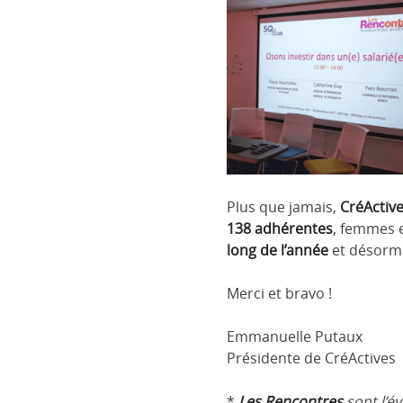
Plus que jamais,
CréActiv
138 adhérentes
, femmes e
long de l’année
et désorm
Merci et bravo !
Emmanuelle Putaux
Présidente de CréActives
*
Les Rencontres
sont l’é