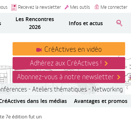
nous
Recevez la newsletter
Mes outils
Me connecter
Les Rencontres
s
Infos et actus
2026
CréActives en vidéo
Adhérez aux CréActives !
Abonnez-vous à notre newsletter
onférences - Ateliers thématiques - Networking
CréActives dans les médias
Avantages et promos
te 7e édition fut un