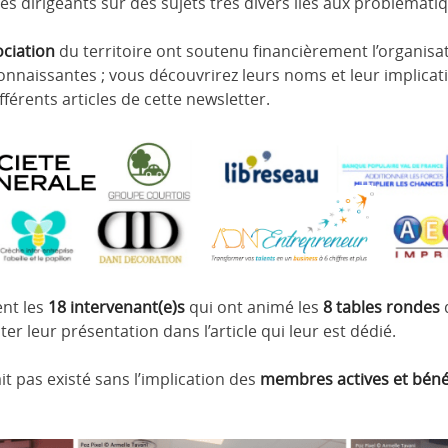
s dirigeants sur des sujets très divers liés aux problémati
ociation
du territoire ont soutenu financièrement l’organisa
naissantes ; vous découvrirez leurs noms et leur implicat
férents articles de cette newsletter.
nt les
18 intervenant(e)s
qui ont animé les
8 tables rondes
d
r leur présentation dans l’article qui leur est dédié.
it pas existé sans l’implication des
membres actives et bén